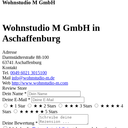
Wohnstudio M GmbH
Wohnstudio M GmbH
in
Aschaffenburg
Adresse
Darmstädterstraße 88-100
63741 Aschaffenburg
Kontakt
Tel.
0049 6021 3015100
Mail
info@wohnstudio-m.de
Web
http://www.wohnstudio-m.com
Review Store
Dein Name *
Deine E-Mail *
★
1 Star
★
★
2 Stars
★
★
★
3 Stars
★
★
★
★
4
Stars
★
★
★
★
★
5 Stars
Deine Bewertung *